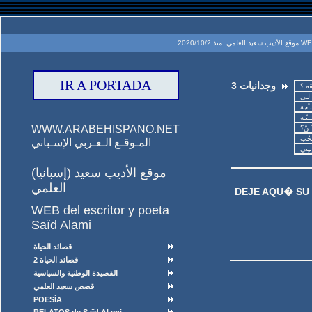
2020/10
IR A PORTADA
وجدانيات 3
WWW.ARABEHISPANO.NET
المـوقـع الـعـربي الإسـباني
(إسبانيا) موقع الأديب سعيد
العلمي
DEJE AQU� SU
WEB del escritor y poeta
Saïd Alami
قصائد الحياة
قصائد الحياة 2
القصيدة الوطنية والسياسية
قصص سعيد العلمي
POESÍA